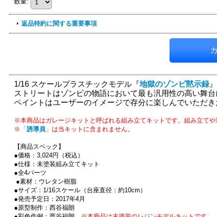
数量
:
返品特約に関する重要事項
1/16 スケールプラスチックモデル『
地獄のゾンビ黙示録
』
ストリートはゾンビの物語において最も汎用性の高い舞台
ペイントはユーザーのイメージで存分に楽しんでいただき
※本商品はガレージキットと呼ばれる組み立てキットです。組み立てや
※「
誘導員
」は当キットに含まれません。
【商品スペック】
●価格：3,024円（税込）
●仕様：未塗装組み立てキット
●全4パーツ
●素材：ウレタン樹脂
●サイズ：1/16スケール（台座直径：約10cm）
●発売予定日：2017年4月
●原型制作：西谷福朗
●彩色作例：西谷福朗
※本商品は未塗装のレジンモデルキットです。