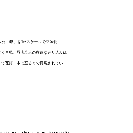
主人公「狼」を1/6スケールで立体化。
なく再現。忍者装束の微細な造り込みは
して瓦釘一本に至るまで再現されてい
emarks and trade names are the propertie