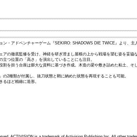
アドベンチャーゲーム『SEKIRO: SHADOWS DIE TWICE』より、
ェアの徹底監修を受け、神経を研ぎ澄まし屋根の上から戦場を望む姿を妥協
の立つ位置の「高さ」を演出していることにも注目。
役割を担う台座は膨大な資料に基づき作成。木造の梁や敷き詰めた粘土、そ
」の2種類が付属し、抜刀状態と鞘に納めた状態を再現することも可能。
きるほど精緻に造形。
rved. ACTIVISION is a trademark of Activision Publishing Inc. All other trad