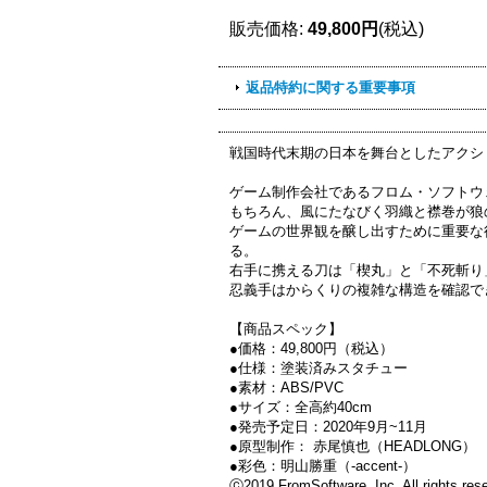
販売価格
:
49,800円
(税込)
返品特約に関する重要事項
戦国時代末期の日本を舞台としたアクション・
ゲーム制作会社であるフロム・ソフトウ
もちろん、風にたなびく羽織と襟巻が狼
ゲームの世界観を醸し出すために重要な
る。
右手に携える刀は「楔丸」と「不死斬り
忍義手はからくりの複雑な構造を確認で
【商品スペック】
●価格：49,800円（税込）
●仕様：
塗装済みスタチュー
●素材：
ABS/PVC
●サイズ：全高約40cm
●発売予定日：2020年9月~11月
●原型制作：
赤尾慎也（HEADLONG）
●彩色：
明山勝重（-accent-）
ⓒ2019 FromSoftware, Inc. All rights rese