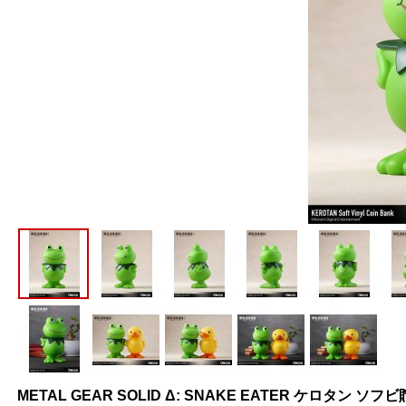
METAL GEAR SOLID Δ: SNAKE EATER ケロタン ソフ