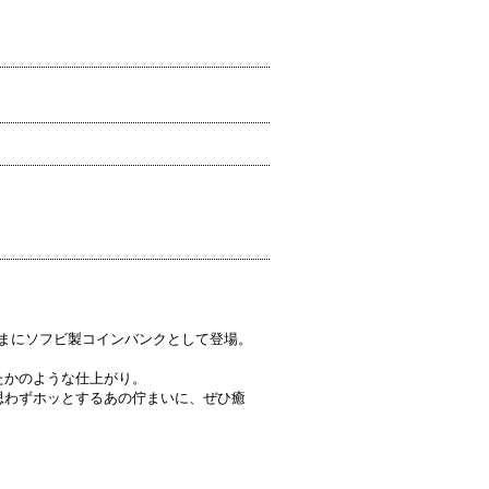
そのままにソフビ製コインバンクとして登場。
たかのような仕上がり。
思わずホッとするあの佇まいに、ぜひ癒